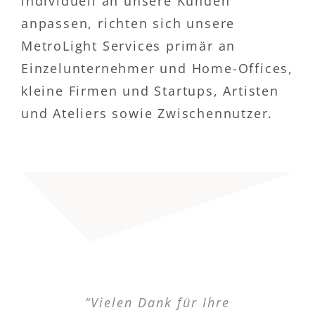
individuell an unsere Kunden
anpassen, richten sich unsere
MetroLight Services primär an
Einzelunternehmer und Home-Offices,
kleine Firmen und Startups, Artisten
und Ateliers sowie Zwischennutzer.
“Mit TheNet haben wir einen sehr
“Ich muss Ihnen ein Kompliment
“If one day I arrive in Graechen
“Besten Dank für die schnelle
“Nach zweieinviertel Jahren
“Da ich nun pensoniert bin,
“Ich bin sehr zufrieden mit
“Vielen Dank für Ihre